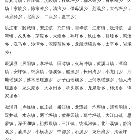
筲箕湾镇，官庄镇，沅陵镇，杜家坪乡，楠木铺乡，肖家桥乡，火
场土家族乡，陈家滩乡，清浪乡，借母溪乡，荔溪乡，大合坪乡，
马底驿乡，北溶乡，二酉乡，盘古乡）
洪江市（黔城镇，安江镇，托口镇，雪峰镇，江市镇，沅河镇，塘
湾镇，岔头乡，茅渡乡，大崇乡，熟坪乡，铁山乡，群峰乡，湾溪
乡，洗马乡，沙湾乡，深渡苗族乡，龙船塘瑶族乡，太平乡，岩垅
乡）
辰溪县（辰阳镇，孝坪镇，田湾镇，火马冲镇，黄溪口镇，潭湾
镇，安坪镇，锦滨镇，修溪镇，船溪乡，长田湾乡，小龙门乡，后
塘瑶族乡，苏木溪瑶族乡，罗子山瑶族乡，上蒲溪瑶族乡，仙人湾
瑶族乡，龙头庵乡，大水田乡，桥头溪乡，龙泉岩乡，柿溪乡，谭
家场乡）
溆浦县（卢峰镇，低庄镇，桥江镇，龙潭镇，均坪镇，观音阁镇，
双井镇，水东镇，两丫坪镇，黄茅园镇，葛竹坪镇，大江口镇，思
蒙镇，深子湖镇，祖师殿镇，三江镇，统溪河镇，北斗溪镇，舒溶
溪乡，油洋乡，小横垅乡，中都乡，沿溪乡，龙庄湾乡，淘金坪
乡）