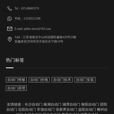
Tel：025-86605576
手机：13236521296
E-mail: philor-door@163.com
Add：江苏省南京中山科技园旺鑫路420号33栋
安徽来安汊河经济开发区长宁路19号
热门标签
自动门维修
自动门价格
自动门技术
自动门安装
自动门原理
友情链接：
长沙自动门
株洲自动门
湘潭自动门
衡阳自动门
邵阳
自动门
岳阳自动门
常德自动门
张家界自动门
益阳自动门
郴州自