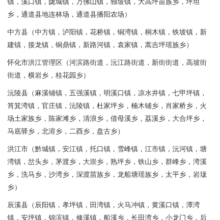
镇，溪口镇，陇城镇，万佛山镇，独坡镇，大高坪苗族乡，坪坦
乡，通道县地连林场，通道县播阳农场）
中方县（中方镇，泸阳镇，花桥镇，铜湾镇，桐木镇，铁坡镇，新
建镇，接龙镇，铜鼎镇，新路河镇，袁家镇，蒿吉坪瑶族乡）
怀化市洪江管理区（河滨路街道，沅江路街道，新街街道，高坡街
街道，横岩乡，桂花园乡）
沅陵县（麻溪铺镇，五强溪镇，明溪口镇，凉水井镇，七甲坪镇，
筲箕湾镇，官庄镇，沅陵镇，杜家坪乡，楠木铺乡，肖家桥乡，火
场土家族乡，陈家滩乡，清浪乡，借母溪乡，荔溪乡，大合坪乡，
马底驿乡，北溶乡，二酉乡，盘古乡）
洪江市（黔城镇，安江镇，托口镇，雪峰镇，江市镇，沅河镇，塘
湾镇，岔头乡，茅渡乡，大崇乡，熟坪乡，铁山乡，群峰乡，湾溪
乡，洗马乡，沙湾乡，深渡苗族乡，龙船塘瑶族乡，太平乡，岩垅
乡）
辰溪县（辰阳镇，孝坪镇，田湾镇，火马冲镇，黄溪口镇，潭湾
镇，安坪镇，锦滨镇，修溪镇，船溪乡，长田湾乡，小龙门乡，后