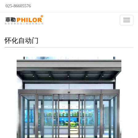
025-86605576
当前位置：
自动门
>
怀化自动门
>
怀化平移门
>
Catego
怀化自动门