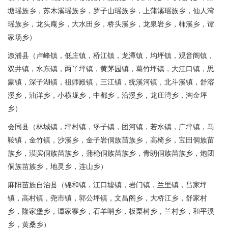
塘瑶族乡，苏木溪瑶族乡，罗子山瑶族乡，上蒲溪瑶族乡，仙人湾
瑶族乡，龙头庵乡，大水田乡，桥头溪乡，龙泉岩乡，柿溪乡，谭
家场乡）
溆浦县（卢峰镇，低庄镇，桥江镇，龙潭镇，均坪镇，观音阁镇，
双井镇，水东镇，两丫坪镇，黄茅园镇，葛竹坪镇，大江口镇，思
蒙镇，深子湖镇，祖师殿镇，三江镇，统溪河镇，北斗溪镇，舒溶
溪乡，油洋乡，小横垅乡，中都乡，沿溪乡，龙庄湾乡，淘金坪
乡）
会同县（林城镇，坪村镇，堡子镇，团河镇，若水镇，广坪镇，马
鞍镇，金竹镇，沙溪乡，金子岩侗族苗族乡，高椅乡，宝田侗族苗
族乡，漠滨侗族苗族乡，蒲稳侗族苗族乡，青朗侗族苗族乡，炮团
侗族苗族乡，地灵乡，连山乡）
麻阳苗族自治县（锦和镇，江口墟镇，岩门镇，兰里镇，吕家坪
镇，高村镇，尧市镇，郭公坪镇，文昌阁乡，大桥江乡，舒家村
乡，隆家堡乡，谭家寨乡，石羊哨乡，板栗树乡，兰村乡，和平溪
乡，黄桑乡）